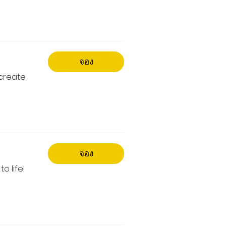
จอง
 create
จอง
o life!