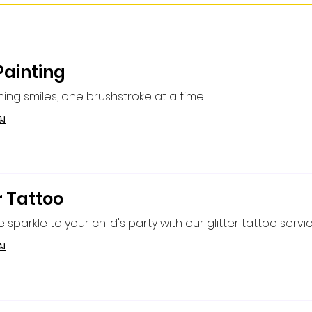
Painting
ing smiles, one brushstroke at a time
ิม
r Tattoo
sparkle to your child's party with our glitter tattoo servic
ิม