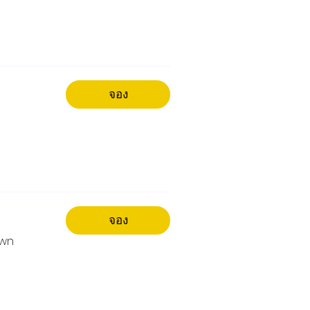
จอง
จอง
Own