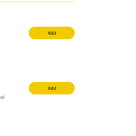
จอง
จอง
e!