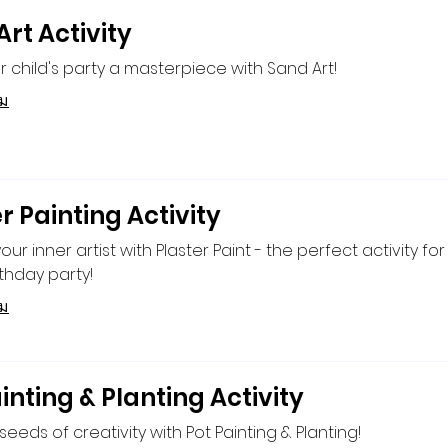
rt Activity
 child's party a masterpiece with Sand Art!
ิม
r Painting Activity
ur inner artist with Plaster Paint - the perfect activity for
rthday party!
ิม
inting & Planting Activity
seeds of creativity with Pot Painting & Planting!