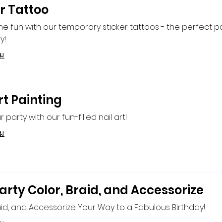
r Tattoo
the fun with our temporary sticker tattoos - the perfect p
y!
ิม
rt Painting
r party with our fun-filled nail art!
ิม
arty Color, Braid, and Accessorize
aid, and Accessorize Your Way to a Fabulous Birthday!