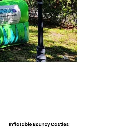
Inflatable Bouncy Castles
Inflatable Watersl