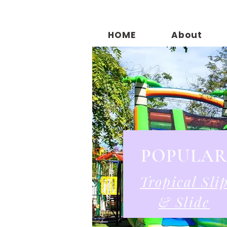
HOME
About
POPULA
Tropical Sli
& Slide