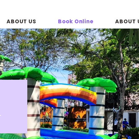
ABOUT US
Book Online
ABOUT 
R
p