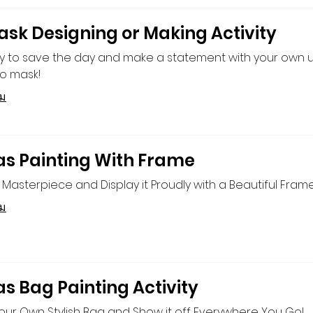
ask Designing or Making Activity
y to save the day and make a statement with your own 
o mask!
ิม
s Painting With Frame
Masterpiece and Display it Proudly with a Beautiful Frame
ิม
s Bag Painting Activity
ur Own Stylish Bag and Show it off Everywhere You Go!