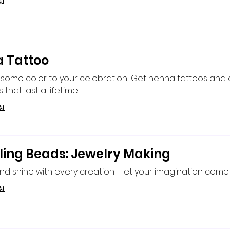
ิม
 Tattoo
 some color to your celebration! Get henna tattoos and
that last a lifetime
ิม
ling Beads: Jewelry Making
nd shine with every creation - let your imagination come t
ิม