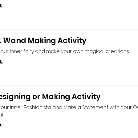
ิม
& Wand Making Activity
our inner fairy and make your own magical creations
ิม
esigning or Making Activity
Your Inner Fashionista and Make a Statement with Your 
t!
ิม